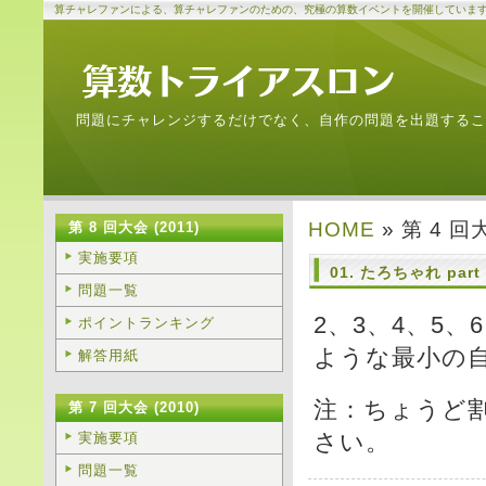
算チャレファンによる、算チャレファンのための、究極の算数イベントを開催していま
問題にチャレンジするだけでなく、自作の問題を出題するこ
HOME
» 第 4 回
第 8 回大会 (2011)
実施要項
01. たろちゃれ part
問題一覧
2、3、4、5、
ポイントランキング
ような最小の
解答用紙
注：ちょうど割
第 7 回大会 (2010)
さい。
実施要項
問題一覧