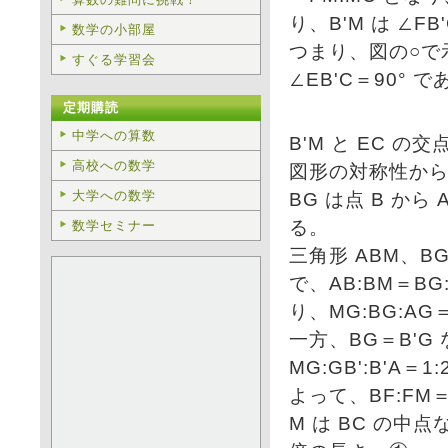
り、B'M は ∠F
数学の小部屋
つまり、図の○で
すぐる学習会
∠EB'C＝90° 
定期購読
中学への算数
B'M と EC の
高校への数学
図形の対称性から 
大学への数学
BG は点 B から
る。
数学セミナー
三角形 ABM、B
で、AB:BM＝BG:
り、MG:BG:AG＝
一方、BG＝B'G
MG:GB':B'A＝1:2
よって、BF:FM＝AB
M は BC の中点な