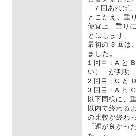
「7 回あれば
とこたえ、重
便宜上、重りに
とにします。
最初の 3 回
ました。
1 回目：A と 
い） が判明
2 回目：C と
3 回目：A と
以下同様に、重
以内で終わるよ
の比較が終わ
「運が良かった
た。」