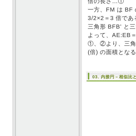
倍の長さ…①
一方、FM は BF の
3/2×2＝3 倍で
三角形 BFB' と三
よって、AE:EB＝
①、②より、三角形 A
(倍) の面積とな
03. 内接円－相似