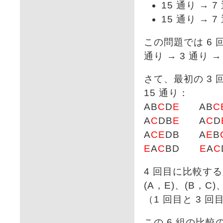
15 通り → 7
15 通り → 7
この問題では 6 
通り → 3 通り
さて、最初の 3 
15 通り：
AB
C
D
E
AB
C
A
C
DB
E
A
C
D
A
C
E
DB A
E
B
E
A
C
BD
E
A
C
4 回目に比較す
(A，E)、(B，C)
（1 回目と 3 
この 6 組の比較