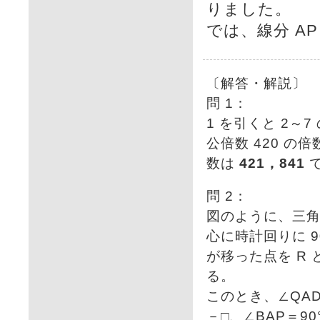
りました。
では、線分 AP
〔解答・解説〕
問 1：
1 を引くと 2～
公倍数 420 の
数は
421，841
問 2：
図のように、三角形
心に時計回りに 9
が移った点を R 
る。
このとき、∠QAD
－□、∠BAP＝90