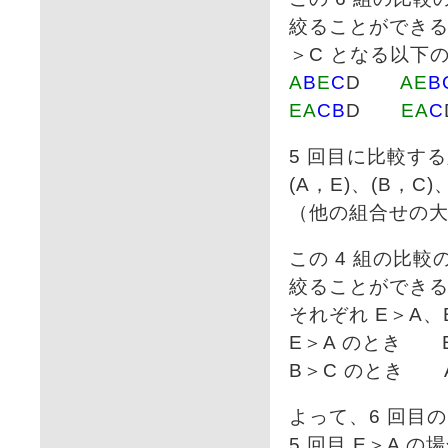
絞ることができる
＞C となる以下
A
B
E
C
D
A
E
B
E
A
C
B
D
E
A
C
5 回目に比較す
(A，E)、(B，C)
（他の組合せの
この 4 組の比較
絞ることができる
それぞれ E＞A
E＞A のとき 
B＞C のとき 
よって、6 回目
5 回目 E＞A の