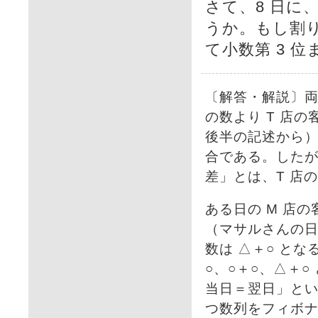
さて、8 日に
うか。もし割り
て小数第 3 
〔解答・解説〕両
の数より T 店
後半の記述から）
合である。した
差」とは、T 店
ある日の M 店の
（マサルさんの日
数は △＋○ とな
○、○＋○、△＋
当日＝翌日」と
つ数列をフィボ