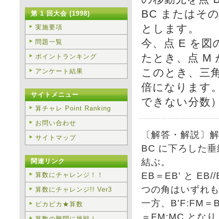
BC またはそ
第 1 回大会 (1998)
とします。
実施要項
今、点 E を
問題一覧
たとき、点 M
ポイントランキング
このとき、三角形
アンケート結果
倍になります
サイトメニュー
できない分数
算チャレ Point Ranking
お問い合わせ
〔解答・解説〕解答
サイトマップ
BC に下ろした垂線
結ぶ。
関連リンク
EB＝EB' と EB
算数にチャレンジ！！
つの角はいずれ
算数にチャレンジ!! Ver3
一方、B'F:FM＝B'
ピカピカ★算数
＝FM:MC と
算数の難問に挑戦！