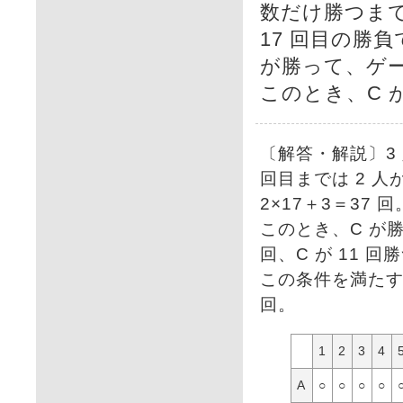
数だけ勝つま
17 回目の勝負
が勝って、ゲ
このとき、C 
〔解答・解説〕3
回目までは 2 人
2×17＋3＝37 回
このとき、C が
回、C が 11 
この条件を満た
回。
1
2
3
4
A
○
○
○
○