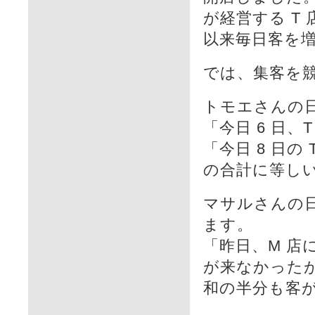
が経営する T
以来毎日客を
では、集客を
トモエさんの
「今日 6 日、
「今日 8 日の
の合計に等し
マサルさんの日
ます。
「昨日、M 店
が来なかったが
和の半分も客