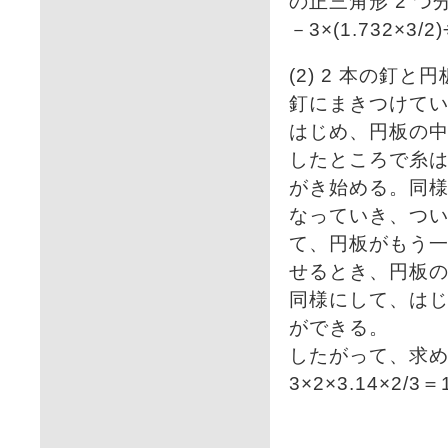
の正三角形 2 つ
－3×(1.732×3/2
(2) 2 本の
釘にまきつけて
はじめ、円板の中心
したところで糸は釘
がき始める。同様
なっていき、つ
て、円板がもう
せるとき、円板の中
同様にして、は
ができる。
したがって、求める長
3×2×3.14×2/3＝