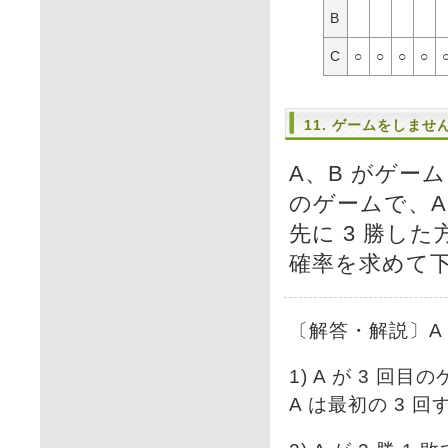
B
C
○
○
○
○
11. ゲームをしませ
A、B がゲー
のゲームで、A、
先に 3 勝し
確率を求めて
〔解答・解説〕A
1) A が 3 
A は最初の 3 回