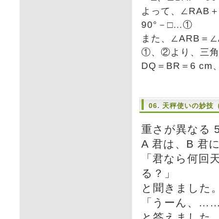
よって、∠RAB＋
90°－□…①
また、∠ARB＝∠
①、②より、三角形
DQ＝BR＝6 cm
06. 天秤使いの妙
重さが異なる 
A 君は、B 君
「君なら何回
る？」
と聞きました。
「うーん、……
と答えました。