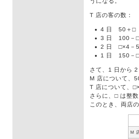
うになる。
T 店の客の数：
4 日 50＋□
3 日 100－□
2 日 □×4－
1 日 150－□
さて、1 日から
M 店について、50
T 店について、□×4
さらに、□ は整数
このとき、両店
M 